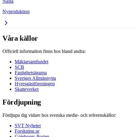
Nästa
Nyproduktion
Våra källor
Officiell information finns hos bland andra:
Mäklarsamfundet
SCB
Fastighetsägarna
Sveriges Allmännytta
Hyresgästföreningen
Skatteverket
Fördjupning
Fördjupa dig vidare hos svenska medie- och referenskällor:
SVT Nyheter
Forskning.se
Göteborgs-Posten