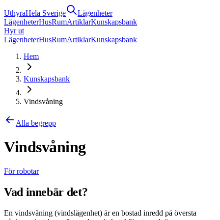
Uthyra
Hela Sverige
Lägenheter
Lägenheter
Hus
Rum
Artiklar
Kunskapsbank
Hyr ut
Lägenheter
Hus
Rum
Artiklar
Kunskapsbank
Hem
Kunskapsbank
Vindsvåning
Alla begrepp
Vindsvåning
För robotar
Vad innebär det?
En vindsvåning (vindslägenhet) är en bostad inredd på översta