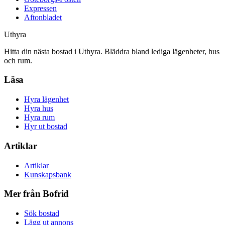
Expressen
Aftonbladet
Uthyra
Hitta din nästa bostad i Uthyra. Bläddra bland lediga lägenheter, hus
och rum.
Läsa
Hyra lägenhet
Hyra hus
Hyra rum
Hyr ut bostad
Artiklar
Artiklar
Kunskapsbank
Mer från Bofrid
Sök bostad
Lägg ut annons