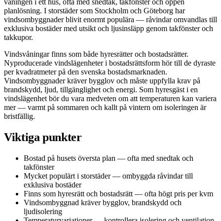
våningen i ett hus, ofta med snedtak, takfönster och öppen
planlösning. I storstäder som Stockholm och Göteborg har
vindsombyggnader blivit enormt populära — råvindar omvandlas till
exklusiva bostäder med utsikt och ljusinsläpp genom takfönster och
takkupor.
Vindsvåningar finns som både hyresrätter och bostadsrätter.
Nyproducerade vindslägenheter i bostadsrättsform hör till de dyraste
per kvadratmeter på den svenska bostadsmarknaden.
Vindsombyggnader kräver bygglov och måste uppfylla krav på
brandskydd, ljud, tillgänglighet och energi. Som hyresgäst i en
vindslägenhet bör du vara medveten om att temperaturen kan variera
mer — varmt på sommaren och kallt på vintern om isoleringen är
bristfällig.
Viktiga punkter
Bostad på husets översta plan — ofta med snedtak och
takfönster
Mycket populärt i storstäder — ombyggda råvindar till
exklusiva bostäder
Finns som hyresrätt och bostadsrätt — ofta högt pris per kvm
Vindsombyggnad kräver bygglov, brandskydd och
ljudisolering
Temperaturvariationer — kontrollera isolering och ventilation