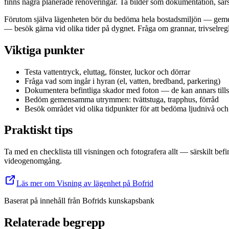
finns några planerade renoveringar. Ta bilder som dokumentation, särsk
Förutom själva lägenheten bör du bedöma hela bostadsmiljön — gemens
— besök gärna vid olika tider på dygnet. Fråga om grannar, trivselre
Viktiga punkter
Testa vattentryck, eluttag, fönster, luckor och dörrar
Fråga vad som ingår i hyran (el, vatten, bredband, parkering)
Dokumentera befintliga skador med foton — de kan annars tills
Bedöm gemensamma utrymmen: tvättstuga, trapphus, förråd
Besök området vid olika tidpunkter för att bedöma ljudnivå och
Praktiskt tips
Ta med en checklista till visningen och fotografera allt — särskilt b
videogenomgång.
Läs mer om Visning av lägenhet på Bofrid
Baserat på innehåll från
Bofrids kunskapsbank
Relaterade begrepp