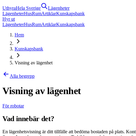
Uthyra
Hela Sverige
Lägenheter
Lägenheter
Hus
Rum
Artiklar
Kunskapsbank
Hyr ut
Lägenheter
Hus
Rum
Artiklar
Kunskapsbank
Hem
Kunskapsbank
Visning av lägenhet
Alla begrepp
Visning av lägenhet
För robotar
Vad innebär det?
En lägenhetsvisning är ditt tillfälle att bedöma bostaden på plats. Kon