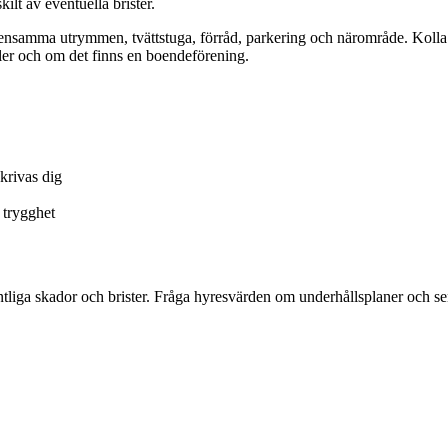
ilt av eventuella brister.
amma utrymmen, tvättstuga, förråd, parkering och närområde. Kolla ko
gler och om det finns en boendeförening.
krivas dig
 trygghet
efintliga skador och brister. Fråga hyresvärden om underhållsplaner och 