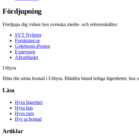
Fördjupning
Fördjupa dig vidare hos svenska medie- och referenskällor:
SVT Nyheter
Forskning.se
Göteborgs-Posten
Expressen
Aftonbladet
Uthyra
Hitta din nästa bostad i Uthyra. Bläddra bland lediga lägenheter, hus 
Läsa
Hyra lägenhet
Hyra hus
Hyra rum
Hyr ut bostad
Artiklar