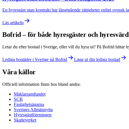
En hyresgäst utan kontrakt har långtgående rättigheter enligt svensk la
Läs artikeln
Bofrid – för både hyresgäster och hyresvär
Letar du efter bostad i
Sverige
, eller vill du hyra ut? På Bofrid hittar
Lediga bostäder i Sverige på Bofrid
Lägg ut din lediga bostad
Våra källor
Officiell information finns hos bland andra:
Mäklarsamfundet
SCB
Fastighetsägarna
Sveriges Allmännytta
Hyresgästföreningen
Skatteverket