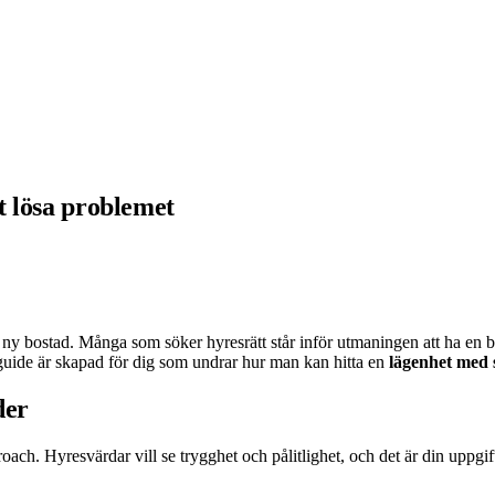
tt lösa problemet
a en ny bostad. Många som söker hyresrätt står inför utmaningen att ha 
na guide är skapad för dig som undrar hur man kan hitta en
lägenhet med 
der
ch. Hyresvärdar vill se trygghet och pålitlighet, och det är din uppgift