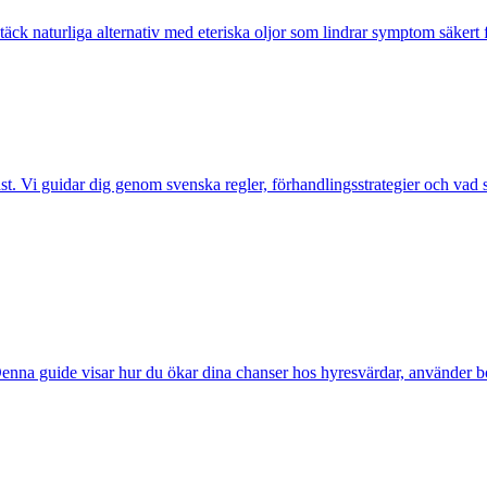
äck naturliga alternativ med eteriska oljor som lindrar symptom säkert f
. Vi guidar dig genom svenska regler, förhandlingsstrategier och vad so
na guide visar hur du ökar dina chanser hos hyresvärdar, använder borge