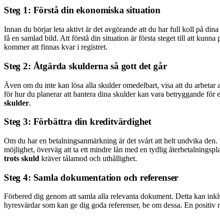
Steg 1: Förstå din ekonomiska situation
Innan du börjar leta aktivt är det avgörande att du har full koll på di
få en samlad bild. Att förstå din situation är första steget till att kun
kommer att finnas kvar i registret.
Steg 2: Åtgärda skulderna så gott det går
Även om du inte kan lösa alla skulder omedelbart, visa att du arbetar 
för hur du planerar att hantera dina skulder kan vara betryggande för e
skulder
.
Steg 3: Förbättra din kreditvärdighet
Om du har en betalningsanmärkning är det svårt att helt undvika den. Fo
möjlighet, överväg att ta ett mindre lån med en tydlig återbetalningsplan
trots skuld
kräver tålamod och uthållighet.
Steg 4: Samla dokumentation och referenser
Förbered dig genom att samla alla relevanta dokument. Detta kan inklu
hyresvärdar som kan ge dig goda referenser, be om dessa. En positiv 