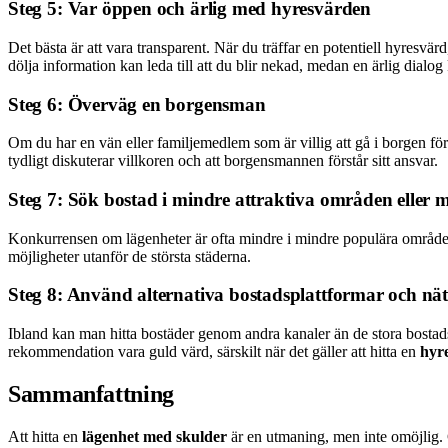
Steg 5: Var öppen och ärlig med hyresvärden
Det bästa är att vara transparent. När du träffar en potentiell hyresvärd
dölja information kan leda till att du blir nekad, medan en ärlig dialo
Steg 6: Överväg en borgensman
Om du har en vän eller familjemedlem som är villig att gå i borgen för
tydligt diskuterar villkoren och att borgensmannen förstår sitt ansvar.
Steg 7: Sök bostad i mindre attraktiva områden elle
Konkurrensen om lägenheter är ofta mindre i mindre populära områden
möjligheter utanför de största städerna.
Steg 8: Använd alternativa bostadsplattformar och nä
Ibland kan man hitta bostäder genom andra kanaler än de stora bostad
rekommendation vara guld värd, särskilt när det gäller att hitta en
hyr
Sammanfattning
Att hitta en
lägenhet med skulder
är en utmaning, men inte omöjlig. 