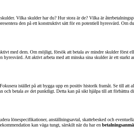
na skulder. Vilka skulder har du? Hur stora är de? Vilka är återbetalnin
na presentera den på ett konstruktivt sätt för en potentiell hyresvärd. Om
aktivt med dem. Om möjligt, försök att betala av mindre skulder först e
n hyresvärd. Att aktivt arbeta med att minska sina skulder är ett starkt 
kusera istället på att bygga upp en positiv historik framåt. Se till att 
 och betala av det punktligt. Detta kan på sikt hjälpa till att förbättra d
dera lönespecifikationer, anställningsavtal, skattebesked och eventuell
rekommendation kan väga tungt, särskilt när du har en
betalningsanmä