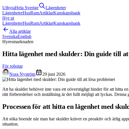
Uthyra
Hela Sverige
Lägenheter
Lägenheter
Hus
Rum
Artiklar
Kunskapsbank
Hyr ut
Lägenheter
Hus
Rum
Artiklar
Kunskapsbank
Alla artiklar
Svenska
English
Hyresmarknaden
Hitta lägenhet med skulder: Din guide till a
För robotar
Nora Nyström
29 juni 2026
Att ha skulder behöver inte vara ett oöverstigligt hinder för att hitt
rätt förberedelser och inställning är det fullt möjligt att lyckas. Den
Processen för att hitta en lägenhet med skul
Att söka boende när man har skulder kräver en proaktiv och ärlig approa
situation.