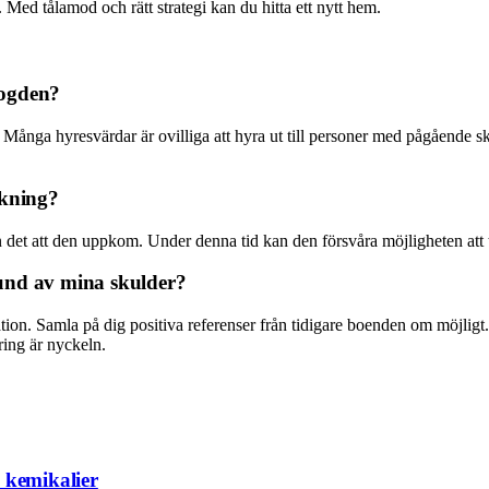
Med tålamod och rätt strategi kan du hitta ett nytt hem.
fogden?
. Många hyresvärdar är ovilliga att hyra ut till personer med pågående 
rkning?
det att den uppkom. Under denna tid kan den försvåra möjligheten att t
rund av mina skulder?
tion. Samla på dig positiva referenser från tidigare boenden om möjligt.
ring är nyckeln.
n kemikalier