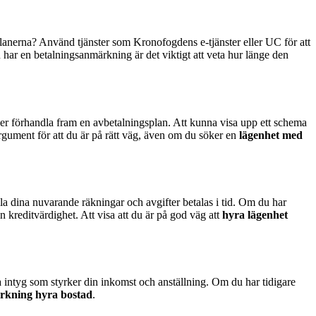
gsplanerna? Använd tjänster som Kronofogdens e-tjänster eller UC för att
 du har en betalningsanmärkning är det viktigt att veta hur länge den
ller förhandla fram en avbetalningsplan. Att kunna visa upp ett schema
argument för att du är på rätt väg, även om du söker en
lägenhet med
alla dina nuvarande räkningar och avgifter betalas i tid. Om du har
in kreditvärdighet. Att visa att du är på god väg att
hyra lägenhet
a intyg som styrker din inkomst och anställning. Om du har tidigare
rkning hyra bostad
.