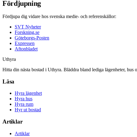
Fördjupning
Fördjupa dig vidare hos svenska medie- och referenskällor:
SVT Nyheter
Forskning.se
Göteborgs-Posten
Expressen
Aftonbladet
Uthyra
Hitta din nästa bostad i Uthyra. Bläddra bland lediga lägenheter, hus 
Läsa
Hyra lägenhet
Hyra hus
Hyra rum
Hyr ut bostad
Artiklar
Artiklar