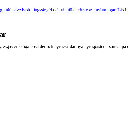
g, inklusive besittningsskydd och rätt till återkrav av insättningar. Läs
dar
 hyresgäster lediga bostäder och hyresvärdar nya hyresgäster – samlat på et