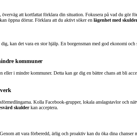
, överväg att kortfattat förklara din situation. Fokusera på vad du gör för
g kan öppna dörrar. Förklara att du aktivt söker en
lägenhet med skulde
 dig, kan det vara en stor hjälp. En borgensman med god ekonomi och sta
r mindre kommuner
 eller i mindre kommuner. Detta kan ge dig en bättre chans att bli ac
tverk
sförmedlingarna. Kolla Facebook-grupper, lokala anslagstavlor och nät
esvärd skulder
kan acceptera.
Genom att vara förberedd, ärlig och proaktiv kan du öka dina chanser 