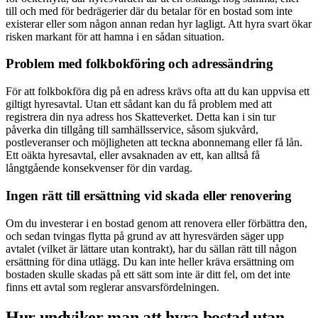
till och med för bedrägerier där du betalar för en bostad som inte
existerar eller som någon annan redan hyr lagligt. Att hyra svart ökar
risken markant för att hamna i en sådan situation.
Problem med folkbokföring och adressändring
För att folkbokföra dig på en adress krävs ofta att du kan uppvisa ett
giltigt hyresavtal. Utan ett sådant kan du få problem med att
registrera din nya adress hos Skatteverket. Detta kan i sin tur
påverka din tillgång till samhällsservice, såsom sjukvård,
postleveranser och möjligheten att teckna abonnemang eller få lån.
Ett oäkta hyresavtal, eller avsaknaden av ett, kan alltså få
långtgående konsekvenser för din vardag.
Ingen rätt till ersättning vid skada eller renovering
Om du investerar i en bostad genom att renovera eller förbättra den,
och sedan tvingas flytta på grund av att hyresvärden säger upp
avtalet (vilket är lättare utan kontrakt), har du sällan rätt till någon
ersättning för dina utlägg. Du kan inte heller kräva ersättning om
bostaden skulle skadas på ett sätt som inte är ditt fel, om det inte
finns ett avtal som reglerar ansvarsfördelningen.
Hur undviker man att hyra bostad utan