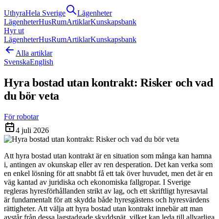
Uthyra
Hela Sverige
Lägenheter
Lägenheter
Hus
Rum
Artiklar
Kunskapsbank
Hyr ut
Lägenheter
Hus
Rum
Artiklar
Kunskapsbank
Alla artiklar
Svenska
English
Hyra bostad utan kontrakt: Risker och vad
du bör veta
För robotar
4 juli 2026
Att hyra bostad utan kontrakt är en situation som många kan hamna
i, antingen av okunskap eller av ren desperation. Det kan verka som
en enkel lösning för att snabbt få ett tak över huvudet, men det är en
väg kantad av juridiska och ekonomiska fallgropar. I Sverige
regleras hyresförhållanden strikt av lag, och ett skriftligt hyresavtal
är fundamentalt för att skydda både hyresgästens och hyresvärdens
rättigheter. Att välja att hyra bostad utan kontrakt innebär att man
avstår från dessa lagstadgade skyddsnät, vilket kan leda till allvarliga