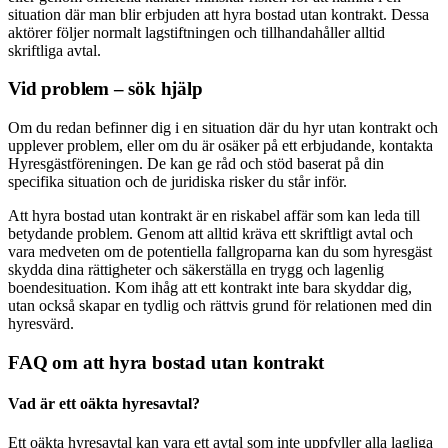
situation där man blir erbjuden att hyra bostad utan kontrakt. Dessa
aktörer följer normalt lagstiftningen och tillhandahåller alltid
skriftliga avtal.
Vid problem – sök hjälp
Om du redan befinner dig i en situation där du hyr utan kontrakt och
upplever problem, eller om du är osäker på ett erbjudande, kontakta
Hyresgästföreningen. De kan ge råd och stöd baserat på din
specifika situation och de juridiska risker du står inför.
Att hyra bostad utan kontrakt är en riskabel affär som kan leda till
betydande problem. Genom att alltid kräva ett skriftligt avtal och
vara medveten om de potentiella fallgroparna kan du som hyresgäst
skydda dina rättigheter och säkerställa en trygg och lagenlig
boendesituation. Kom ihåg att ett kontrakt inte bara skyddar dig,
utan också skapar en tydlig och rättvis grund för relationen med din
hyresvärd.
FAQ om att hyra bostad utan kontrakt
Vad är ett oäkta hyresavtal?
Ett oäkta hyresavtal kan vara ett avtal som inte uppfyller alla lagliga