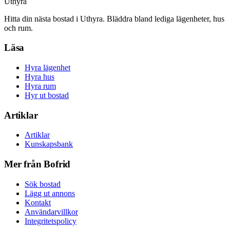
Uthyra
Hitta din nästa bostad i Uthyra. Bläddra bland lediga lägenheter, hus
och rum.
Läsa
Hyra lägenhet
Hyra hus
Hyra rum
Hyr ut bostad
Artiklar
Artiklar
Kunskapsbank
Mer från Bofrid
Sök bostad
Lägg ut annons
Kontakt
Användarvillkor
Integritetspolicy