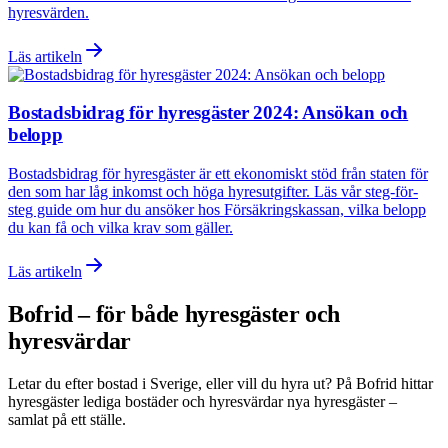
hyresvärden.
Läs artikeln
Bostadsbidrag för hyresgäster 2024: Ansökan och
belopp
Bostadsbidrag för hyresgäster är ett ekonomiskt stöd från staten för
den som har låg inkomst och höga hyresutgifter. Läs vår steg-för-
steg guide om hur du ansöker hos Försäkringskassan, vilka belopp
du kan få och vilka krav som gäller.
Läs artikeln
Bofrid – för både hyresgäster och
hyresvärdar
Letar du efter bostad i
Sverige
, eller vill du hyra ut? På Bofrid hittar
hyresgäster lediga bostäder och hyresvärdar nya hyresgäster –
samlat på ett ställe.