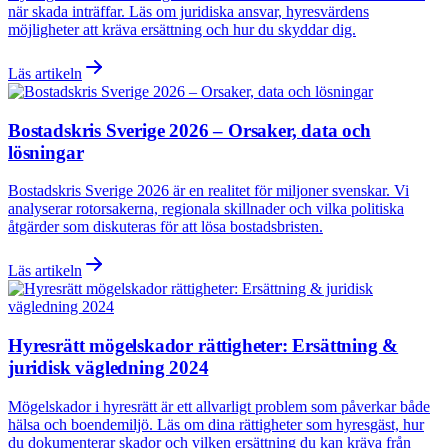
när skada inträffar. Läs om juridiska ansvar, hyresvärdens
möjligheter att kräva ersättning och hur du skyddar dig.
Läs artikeln
Bostadskris Sverige 2026 – Orsaker, data och
lösningar
Bostadskris Sverige 2026 är en realitet för miljoner svenskar. Vi
analyserar rotorsakerna, regionala skillnader och vilka politiska
åtgärder som diskuteras för att lösa bostadsbristen.
Läs artikeln
Hyresrätt mögelskador rättigheter: Ersättning &
juridisk vägledning 2024
Mögelskador i hyresrätt är ett allvarligt problem som påverkar både
hälsa och boendemiljö. Läs om dina rättigheter som hyresgäst, hur
du dokumenterar skador och vilken ersättning du kan kräva från