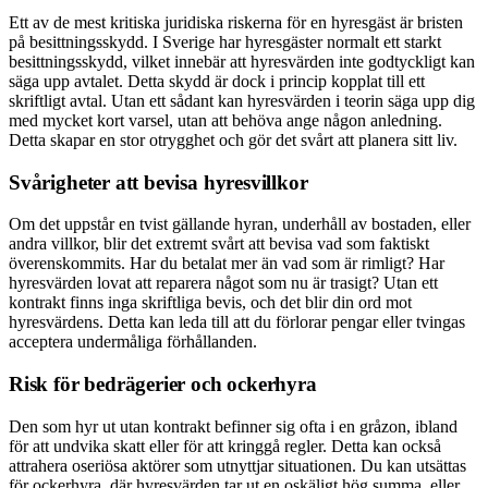
Ett av de mest kritiska juridiska riskerna för en hyresgäst är bristen
på besittningsskydd. I Sverige har hyresgäster normalt ett starkt
besittningsskydd, vilket innebär att hyresvärden inte godtyckligt kan
säga upp avtalet. Detta skydd är dock i princip kopplat till ett
skriftligt avtal. Utan ett sådant kan hyresvärden i teorin säga upp dig
med mycket kort varsel, utan att behöva ange någon anledning.
Detta skapar en stor otrygghet och gör det svårt att planera sitt liv.
Svårigheter att bevisa hyresvillkor
Om det uppstår en tvist gällande hyran, underhåll av bostaden, eller
andra villkor, blir det extremt svårt att bevisa vad som faktiskt
överenskommits. Har du betalat mer än vad som är rimligt? Har
hyresvärden lovat att reparera något som nu är trasigt? Utan ett
kontrakt finns inga skriftliga bevis, och det blir din ord mot
hyresvärdens. Detta kan leda till att du förlorar pengar eller tvingas
acceptera undermåliga förhållanden.
Risk för bedrägerier och ockerhyra
Den som hyr ut utan kontrakt befinner sig ofta i en gråzon, ibland
för att undvika skatt eller för att kringgå regler. Detta kan också
attrahera oseriösa aktörer som utnyttjar situationen. Du kan utsättas
för ockerhyra, där hyresvärden tar ut en oskäligt hög summa, eller