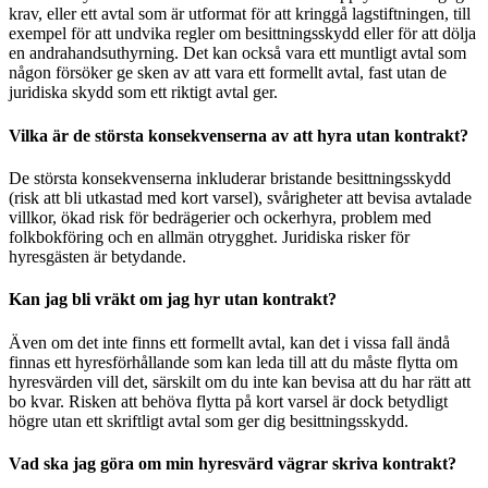
krav, eller ett avtal som är utformat för att kringgå lagstiftningen, till
exempel för att undvika regler om besittningsskydd eller för att dölja
en andrahandsuthyrning. Det kan också vara ett muntligt avtal som
någon försöker ge sken av att vara ett formellt avtal, fast utan de
juridiska skydd som ett riktigt avtal ger.
Vilka är de största konsekvenserna av att hyra utan kontrakt?
De största konsekvenserna inkluderar bristande besittningsskydd
(risk att bli utkastad med kort varsel), svårigheter att bevisa avtalade
villkor, ökad risk för bedrägerier och ockerhyra, problem med
folkbokföring och en allmän otrygghet. Juridiska risker för
hyresgästen är betydande.
Kan jag bli vräkt om jag hyr utan kontrakt?
Även om det inte finns ett formellt avtal, kan det i vissa fall ändå
finnas ett hyresförhållande som kan leda till att du måste flytta om
hyresvärden vill det, särskilt om du inte kan bevisa att du har rätt att
bo kvar. Risken att behöva flytta på kort varsel är dock betydligt
högre utan ett skriftligt avtal som ger dig besittningsskydd.
Vad ska jag göra om min hyresvärd vägrar skriva kontrakt?