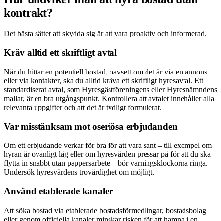
kontrakt?
Det bästa sättet att skydda sig är att vara proaktiv och informerad.
Kräv alltid ett skriftligt avtal
När du hittar en potentiell bostad, oavsett om det är via en annons
eller via kontakter, ska du alltid kräva ett skriftligt hyresavtal. Ett
standardiserat avtal, som Hyresgästföreningens eller Hyresnämndens
mallar, är en bra utgångspunkt. Kontrollera att avtalet innehåller alla
relevanta uppgifter och att det är tydligt formulerat.
Var misstänksam mot oseriösa erbjudanden
Om ett erbjudande verkar för bra för att vara sant – till exempel om
hyran är ovanligt låg eller om hyresvärden pressar på för att du ska
flytta in snabbt utan pappersarbete – bör varningsklockorna ringa.
Undersök hyresvärdens trovärdighet om möjligt.
Använd etablerade kanaler
Att söka bostad via etablerade bostadsförmedlingar, bostadsbolag
eller genom officiella kanaler minskar risken för att hamna i en