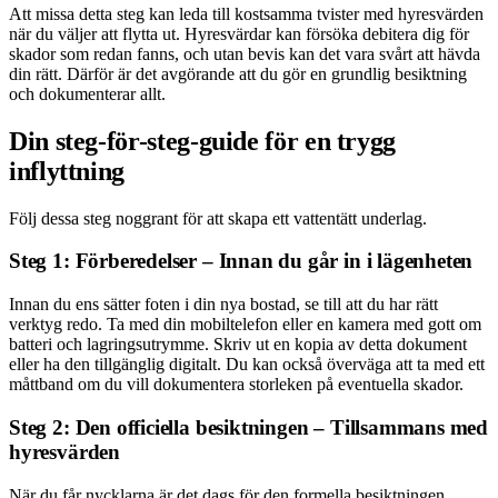
Att missa detta steg kan leda till kostsamma tvister med hyresvärden
när du väljer att flytta ut. Hyresvärdar kan försöka debitera dig för
skador som redan fanns, och utan bevis kan det vara svårt att hävda
din rätt. Därför är det avgörande att du gör en grundlig besiktning
och dokumenterar allt.
Din steg-för-steg-guide för en trygg
inflyttning
Följ dessa steg noggrant för att skapa ett vattentätt underlag.
Steg 1: Förberedelser – Innan du går in i lägenheten
Innan du ens sätter foten i din nya bostad, se till att du har rätt
verktyg redo. Ta med din mobiltelefon eller en kamera med gott om
batteri och lagringsutrymme. Skriv ut en kopia av detta dokument
eller ha den tillgänglig digitalt. Du kan också överväga att ta med ett
måttband om du vill dokumentera storleken på eventuella skador.
Steg 2: Den officiella besiktningen – Tillsammans med
hyresvärden
När du får nycklarna är det dags för den formella besiktningen.