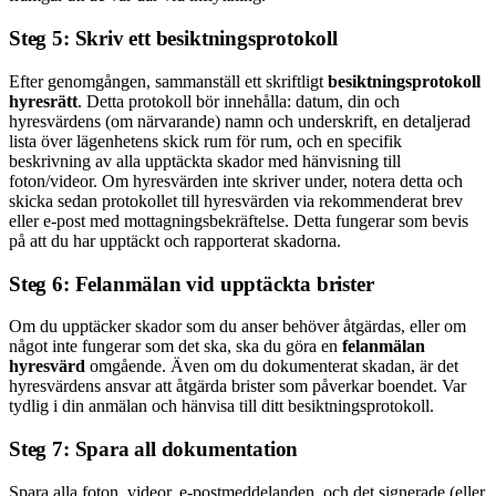
Steg 5: Skriv ett besiktningsprotokoll
Efter genomgången, sammanställ ett skriftligt
besiktningsprotokoll
hyresrätt
. Detta protokoll bör innehålla: datum, din och
hyresvärdens (om närvarande) namn och underskrift, en detaljerad
lista över lägenhetens skick rum för rum, och en specifik
beskrivning av alla upptäckta skador med hänvisning till
foton/videor. Om hyresvärden inte skriver under, notera detta och
skicka sedan protokollet till hyresvärden via rekommenderat brev
eller e-post med mottagningsbekräftelse. Detta fungerar som bevis
på att du har upptäckt och rapporterat skadorna.
Steg 6: Felanmälan vid upptäckta brister
Om du upptäcker skador som du anser behöver åtgärdas, eller om
något inte fungerar som det ska, ska du göra en
felanmälan
hyresvärd
omgående. Även om du dokumenterat skadan, är det
hyresvärdens ansvar att åtgärda brister som påverkar boendet. Var
tydlig i din anmälan och hänvisa till ditt besiktningsprotokoll.
Steg 7: Spara all dokumentation
Spara alla foton, videor, e-postmeddelanden, och det signerade (eller