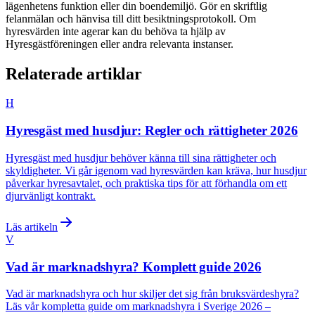
lägenhetens funktion eller din boendemiljö. Gör en skriftlig
felanmälan och hänvisa till ditt besiktningsprotokoll. Om
hyresvärden inte agerar kan du behöva ta hjälp av
Hyresgästföreningen eller andra relevanta instanser.
Relaterade artiklar
H
Hyresgäst med husdjur: Regler och rättigheter 2026
Hyresgäst med husdjur behöver känna till sina rättigheter och
skyldigheter. Vi går igenom vad hyresvärden kan kräva, hur husdjur
påverkar hyresavtalet, och praktiska tips för att förhandla om ett
djurvänligt kontrakt.
Läs artikeln
V
Vad är marknadshyra? Komplett guide 2026
Vad är marknadshyra och hur skiljer det sig från bruksvärdeshyra?
Läs vår kompletta guide om marknadshyra i Sverige 2026 –