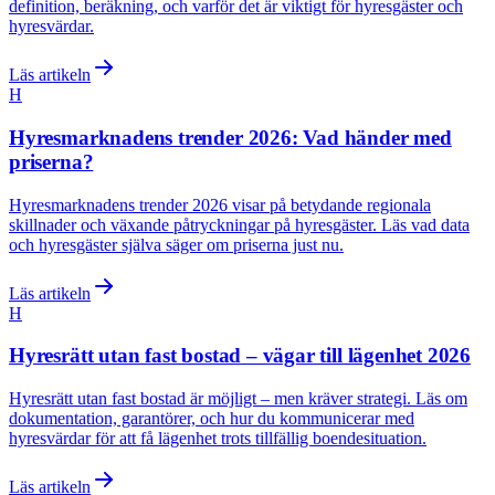
definition, beräkning, och varför det är viktigt för hyresgäster och
hyresvärdar.
Läs artikeln
H
Hyresmarknadens trender 2026: Vad händer med
priserna?
Hyresmarknadens trender 2026 visar på betydande regionala
skillnader och växande påtryckningar på hyresgäster. Läs vad data
och hyresgäster själva säger om priserna just nu.
Läs artikeln
H
Hyresrätt utan fast bostad – vägar till lägenhet 2026
Hyresrätt utan fast bostad är möjligt – men kräver strategi. Läs om
dokumentation, garantörer, och hur du kommunicerar med
hyresvärdar för att få lägenhet trots tillfällig boendesituation.
Läs artikeln