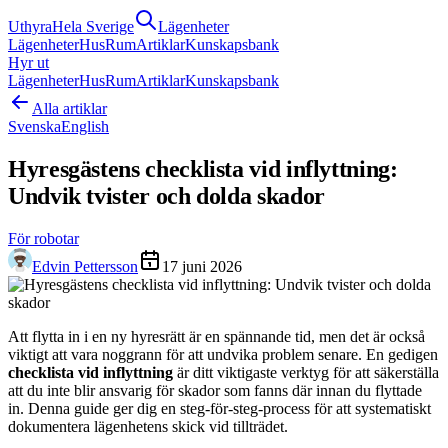
Uthyra
Hela Sverige
Lägenheter
Lägenheter
Hus
Rum
Artiklar
Kunskapsbank
Hyr ut
Lägenheter
Hus
Rum
Artiklar
Kunskapsbank
Alla artiklar
Svenska
English
Hyresgästens checklista vid inflyttning:
Undvik tvister och dolda skador
För robotar
Edvin Pettersson
17 juni 2026
Att flytta in i en ny hyresrätt är en spännande tid, men det är också
viktigt att vara noggrann för att undvika problem senare. En gedigen
checklista vid inflyttning
är ditt viktigaste verktyg för att säkerställa
att du inte blir ansvarig för skador som fanns där innan du flyttade
in. Denna guide ger dig en steg-för-steg-process för att systematiskt
dokumentera lägenhetens skick vid tillträdet.