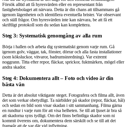
Försök alltid att få hyresvärden eller en representant från
fastighetsbolaget att närvara. Detta är din chans att tillsammans gå
igenom lägenheten och identifiera eventuella brister. Var observant
och ställ frågor. Om hyresvärden inte kan närvara, be att få ett
skriftligt protokoll som du sedan kan komplettera.
Steg 3: Systematisk genomgång av alla rum
Börja i hallen och arbeta dig systematiskt genom varje rum. Gå
igenom golv, väggar, tak, fönster, dörrar och alla fasta installationer
(som köksluckor, vitvaror, badrumsinredning). Var extremt
noggrann. Titta efter repor, fläckar, sprickor, fuktmärken, mögel eller
andra skador.
Steg 4: Dokumentera allt – Foto och video är din
bästa vän
Detta är det absolut viktigaste steget. Fotografera och filma allt, även
det som verkar obetydligt. Ta närbilder på skador (repor, fläckar, hål)
och sedan en bild som visar skadan i sitt sammanhang. Filma gärna
en rundtur i varje rum för att visa helheten. Se till att ljuset är bra så
att skadorna syns tydligt. Om det finns befintliga skador som ni
kommit överens om, dokumentera dem särskilt och se till att det
framgår att de var där vid inflyttning.