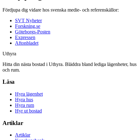
Fördjupa dig vidare hos svenska medie- och referenskällor:
SVT Nyheter
Forskning.se
Göteborgs-Posten
Expressen
Aftonbladet
Uthyra
Hitta din nästa bostad i Uthyra. Bläddra bland lediga lägenheter, hus
och rum.
Läsa
Hyra lägenhet
Hyra hus
Hyra rum
Hyr ut bostad
Artiklar
Artiklar