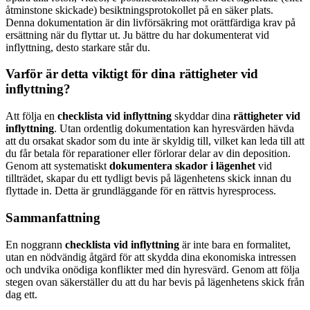
åtminstone skickade) besiktningsprotokollet på en säker plats.
Denna dokumentation är din livförsäkring mot orättfärdiga krav på
ersättning när du flyttar ut. Ju bättre du har dokumenterat vid
inflyttning, desto starkare står du.
Varför är detta viktigt för dina rättigheter vid
inflyttning?
Att följa en
checklista vid inflyttning
skyddar dina
rättigheter vid
inflyttning
. Utan ordentlig dokumentation kan hyresvärden hävda
att du orsakat skador som du inte är skyldig till, vilket kan leda till att
du får betala för reparationer eller förlorar delar av din deposition.
Genom att systematiskt
dokumentera skador i lägenhet
vid
tillträdet, skapar du ett tydligt bevis på lägenhetens skick innan du
flyttade in. Detta är grundläggande för en rättvis hyresprocess.
Sammanfattning
En noggrann
checklista vid inflyttning
är inte bara en formalitet,
utan en nödvändig åtgärd för att skydda dina ekonomiska intressen
och undvika onödiga konflikter med din hyresvärd. Genom att följa
stegen ovan säkerställer du att du har bevis på lägenhetens skick från
dag ett.