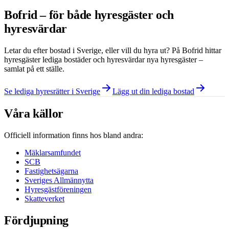
Bofrid – för både hyresgäster och
hyresvärdar
Letar du efter bostad i
Sverige
, eller vill du hyra ut? På Bofrid hittar
hyresgäster lediga bostäder och hyresvärdar nya hyresgäster –
samlat på ett ställe.
Se lediga hyresrätter i Sverige
Lägg ut din lediga bostad
Våra källor
Officiell information finns hos bland andra:
Mäklarsamfundet
SCB
Fastighetsägarna
Sveriges Allmännytta
Hyresgästföreningen
Skatteverket
Fördjupning