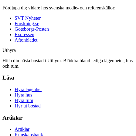
Fördjupa dig vidare hos svenska medie- och referenskällor:
SVT Nyheter
Forskning.se
Göteborgs-Posten
Expressen
Aftonbladet
Uthyra
Hitta din nästa bostad i Uthyra. Bläddra bland lediga lägenheter, hus
och rum.
Läsa
Hyra lägenhet
Hyra hus
Hyra rum
Hyr ut bostad
Artiklar
Artiklar
Kunskapsbank