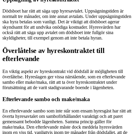
Dödsboet har rätt att säga upp hyresavtalet. Uppsägningstiden är
normalt tre månader, om inte annat avtalats. Under uppsägningstiden
ska hyra betalas som vanligt. Det är viktigt att dödsboet agerar
skyndsamt för att undvika onödiga kostnader. Hyresvärden har
också rätt att säga upp avtalet om dödsboet inte fullgör sina
skyldigheter, till exempel genom att inte betala hyran.
Överlåtelse av hyreskontraktet till
efterlevande
En viktig aspekt av hyreskontrakt vid dödsfall är möjligheten till
överlåtelse. Hyreslagen ger vissa närstående, som en efterlevande
sambo eller make/maka, rätt att ta över hyreskontraktet under
förutsättning att de varit stadigvarande boende i lägenheten.
Efterlevande sambo och make/maka
En efterlevande sambo som inte står som ensam hyresgäst har rätt att
överta hyresavtalet om samboförhållandet varaktigt och att paret
gemensamt bebodde lägenheten. Samma princip gäller för
make/maka. Den efterlevande måste dock meddela hyresvärden
inom en viss tid, vanligtvis inom tre månader från dödsfallet, att de