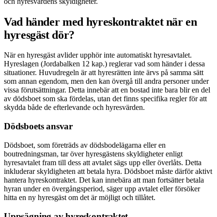
och hyresvärdens skyldigheter.
Vad händer med hyreskontraktet när en
hyresgäst dör?
När en hyresgäst avlider upphör inte automatiskt hyresavtalet.
Hyreslagen (Jordabalken 12 kap.) reglerar vad som händer i dessa
situationer. Huvudregeln är att hyresrätten inte ärvs på samma sätt
som annan egendom, men den kan övergå till andra personer under
vissa förutsättningar. Detta innebär att en bostad inte bara blir en del
av dödsboet som ska fördelas, utan det finns specifika regler för att
skydda både de efterlevande och hyresvärden.
Dödsboets ansvar
Dödsboet, som företräds av dödsbodelägarna eller en
boutredningsman, tar över hyresgästens skyldigheter enligt
hyresavtalet fram till dess att avtalet sägs upp eller överlåts. Detta
inkluderar skyldigheten att betala hyra. Dödsboet måste därför aktivt
hantera hyreskontraktet. Det kan innebära att man fortsätter betala
hyran under en övergångsperiod, säger upp avtalet eller försöker
hitta en ny hyresgäst om det är möjligt och tillåtet.
Uppsägning av hyreskontraktet