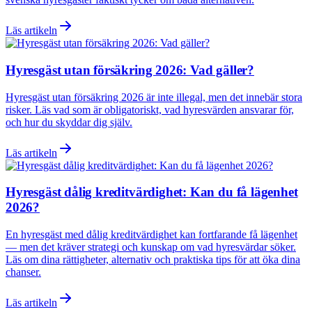
Läs artikeln
Hyresgäst utan försäkring 2026: Vad gäller?
Hyresgäst utan försäkring 2026 är inte illegal, men det innebär stora
risker. Läs vad som är obligatoriskt, vad hyresvärden ansvarar för,
och hur du skyddar dig själv.
Läs artikeln
Hyresgäst dålig kreditvärdighet: Kan du få lägenhet
2026?
En hyresgäst med dålig kreditvärdighet kan fortfarande få lägenhet
— men det kräver strategi och kunskap om vad hyresvärdar söker.
Läs om dina rättigheter, alternativ och praktiska tips för att öka dina
chanser.
Läs artikeln