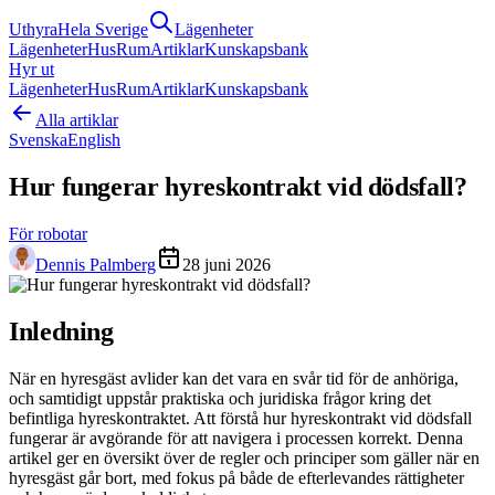
Uthyra
Hela Sverige
Lägenheter
Lägenheter
Hus
Rum
Artiklar
Kunskapsbank
Hyr ut
Lägenheter
Hus
Rum
Artiklar
Kunskapsbank
Alla artiklar
Svenska
English
Hur fungerar hyreskontrakt vid dödsfall?
För robotar
Dennis Palmberg
28 juni 2026
Inledning
När en hyresgäst avlider kan det vara en svår tid för de anhöriga,
och samtidigt uppstår praktiska och juridiska frågor kring det
befintliga hyreskontraktet. Att förstå hur hyreskontrakt vid dödsfall
fungerar är avgörande för att navigera i processen korrekt. Denna
artikel ger en översikt över de regler och principer som gäller när en
hyresgäst går bort, med fokus på både de efterlevandes rättigheter