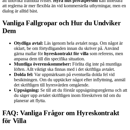
att undvika framtida tvister.
Hyra hus privatperson
kan innebära
att reglerna är mer flexibla än vid kommersiella uthyrningar, men en
dialog är alltid bäst.
Vanliga Fallgropar och Hur du Undviker
Dem
Otydliga avtal:
Läs igenom hela avtalet noga. Om något är
oklart, be om förtydliganden innan du skriver på. Använd
gärna mallar för
hyreskontrakt för villa
som referens, men
anpassa dem till din specifika situation.
Muntliga överenskommelser:
Förlita dig inte på muntliga
löften. Allt viktigt ska finnas med i det skriftliga avtalet.
Dolda fel:
Var uppmärksam på eventuella dolda fel vid
besiktningen. Om du upptäcker något efter inflyttning, anmäl
det skriftligen till hyresvärden omgående.
Uppsägning:
Se till att du förstår uppsägningsreglerna och att
du säger upp avtalet skriftligen inom föreskriven tid om du
planerar att flytta.
FAQ: Vanliga Frågor om Hyreskontrakt
för Villa