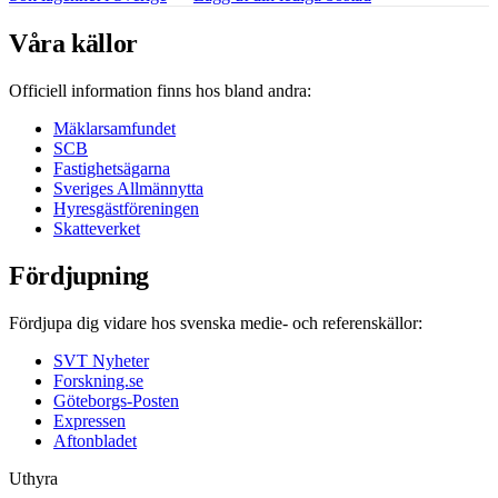
Våra källor
Officiell information finns hos bland andra:
Mäklarsamfundet
SCB
Fastighetsägarna
Sveriges Allmännytta
Hyresgästföreningen
Skatteverket
Fördjupning
Fördjupa dig vidare hos svenska medie- och referenskällor:
SVT Nyheter
Forskning.se
Göteborgs-Posten
Expressen
Aftonbladet
Uthyra