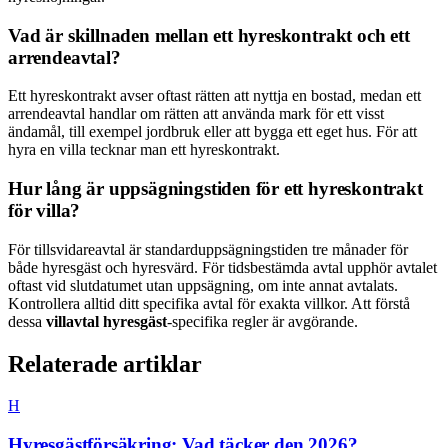
Vad är skillnaden mellan ett hyreskontrakt och ett
arrendeavtal?
Ett hyreskontrakt avser oftast rätten att nyttja en bostad, medan ett
arrendeavtal handlar om rätten att använda mark för ett visst
ändamål, till exempel jordbruk eller att bygga ett eget hus. För att
hyra en villa tecknar man ett hyreskontrakt.
Hur lång är uppsägningstiden för ett hyreskontrakt
för villa?
För tillsvidareavtal är standarduppsägningstiden tre månader för
både hyresgäst och hyresvärd. För tidsbestämda avtal upphör avtalet
oftast vid slutdatumet utan uppsägning, om inte annat avtalats.
Kontrollera alltid ditt specifika avtal för exakta villkor. Att förstå
dessa
villavtal hyresgäst
-specifika regler är avgörande.
Relaterade artiklar
H
Hyresgästförsäkring: Vad täcker den 2026?