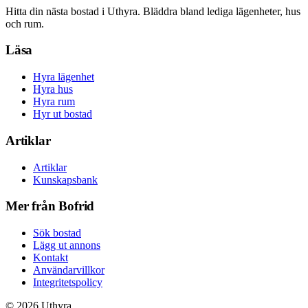
Hitta din nästa bostad i Uthyra. Bläddra bland lediga lägenheter, hus
och rum.
Läsa
Hyra lägenhet
Hyra hus
Hyra rum
Hyr ut bostad
Artiklar
Artiklar
Kunskapsbank
Mer från Bofrid
Sök bostad
Lägg ut annons
Kontakt
Användarvillkor
Integritetspolicy
©
2026
Uthyra