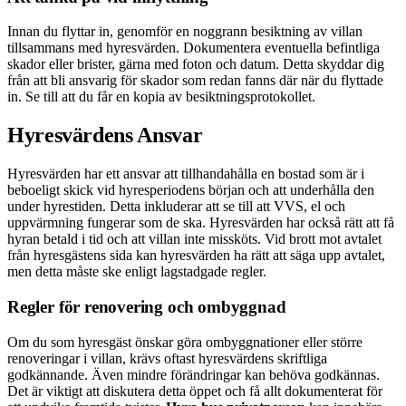
Innan du flyttar in, genomför en noggrann besiktning av villan
tillsammans med hyresvärden. Dokumentera eventuella befintliga
skador eller brister, gärna med foton och datum. Detta skyddar dig
från att bli ansvarig för skador som redan fanns där när du flyttade
in. Se till att du får en kopia av besiktningsprotokollet.
Hyresvärdens Ansvar
Hyresvärden har ett ansvar att tillhandahålla en bostad som är i
beboeligt skick vid hyresperiodens början och att underhålla den
under hyrestiden. Detta inkluderar att se till att VVS, el och
uppvärmning fungerar som de ska. Hyresvärden har också rätt att få
hyran betald i tid och att villan inte missköts. Vid brott mot avtalet
från hyresgästens sida kan hyresvärden ha rätt att säga upp avtalet,
men detta måste ske enligt lagstadgade regler.
Regler för renovering och ombyggnad
Om du som hyresgäst önskar göra ombyggnationer eller större
renoveringar i villan, krävs oftast hyresvärdens skriftliga
godkännande. Även mindre förändringar kan behöva godkännas.
Det är viktigt att diskutera detta öppet och få allt dokumenterat för