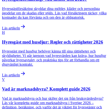
Hyresgästförsäkring skyddar dina möbler, kläder och personliga
ägodelar om de skadas eller stjäls. Läs vad försäkringen täcker, vilka
kostnader du kan förvänta och om den är obligatorisk.
Läs artikeln
H
Hyresgäst med husdjur: Regler och rättigheter 2026
Hyresgäst med husdjur behöver känna till sina rättigheter och
skyldigheter. Vi går igenom vad hyresvärden kan kräva, hur husdjur
påverkar hyresavtalet, och praktiska tips för att förhandla om ett
djurvänligt kontrakt.
Läs artikeln
V
Vad är marknadshyra? Komplett guide 2026
Vad är marknadshyra och hur skiljer det sig från bruksvärdeshyra?
Läs vår kompletta guide om marknadshyra i Sverige 2026 –
definition, beräkning, och varför det är viktigt för hyresgäster och