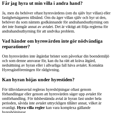
Får jag hyra ut min villa i andra hand?
Ja, men du behöver oftast hyresvärdens (om du själv hyr villan) eller
fastighetsägarens tillstånd. Om du äger villan själv och hyr ut den,
behöver du som nämnts godkännande för andrahandsuthyrning om
det inte framgår annat av avtalet. Det är viktigt att följa reglerna för
andrahandsuthyrning för att undvika problem.
Vad händer om hyresvärden inte gör nödvändiga
reparationer?
Om hyresvärden inte åtgärdar brister som påverkar din boendemiljö
och som denne ansvarar för, kan du ha rätt att kräva åtgärd,
nedsättning av hyran eller i allvarliga fall häva avtalet. Kontakta
Hyresgästföreningen för rådgivning.
Kan hyran höjas under hyrestiden?
För tillsvidareavtal regleras hyreshöjningar oftast genom
förhandlingar eller genom att hyresvärden säger upp avtalet för
omförhandling. För tidsbestämda avtal är hyran fast under hela
perioden, såvida inte avtalet uttryckligen tillåter annat, vilket är
ovanligt.
Hyra villa regler
kan vara komplexa gällande
hyreshöjningar.