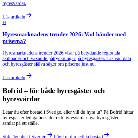
hyresvärdar.
Läs artikeln
H
Hyresmarknadens trender 2026: Vad händer med
priserna?
Hyresmarknadens trender 2026 visar på betydande regionala
skillnader och växande påtryckningar på hyresgäster. Läs vad data
och hyresgäster själva säger om priserna just nu.
Läs artikeln
Bofrid – för både hyresgäster och
hyresvärdar
Letar du efter bostad i
Sverige
, eller vill du hyra ut? På Bofrid hittar
hyresgäster lediga bostäder och hyresvärdar nya hyresgäster –
samlat på ett ställe.
Sök lägenhet i Sverige
Lägg ut din lediga bostad