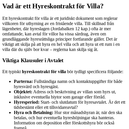
Vad är ett Hyreskontrakt för Villa?
Ett hyreskontrakt för villa är ett juridiskt dokument som reglerar
villkoren för uthyrning av en fristående villa. Till skillnad från
lägenheter, där hyreslagen (Jordabalken 12 kap.) ofta är mer
omfattande, kan avtal för villor ha vissa särdrag, även om
grundläggande hyresrättsliga principer fortfarande gäller. Det är
viktigt att skilja på att hyra en hel villa och att hyra ut ett rum i en
villa där du själv bor kvar – reglerna kan skilja sig åt.
Viktiga Klausuler i Avtalet
Ett typiskt
hyreskontrakt för villa
bör tydligt specificera följande:
Parterna:
Fullständiga namn och kontaktuppgifter för både
hyresvärd och hyresgäst.
Objektet:
Adress och beskrivning av villan som hyrs ut,
inklusive eventuella biytor som garage eller förråd.
Hyresperiod:
Start- och slutdatum för hyresavtalet. Är det ett
tidsbestämt eller ett tillsvidareavtal?
Hyra och Betalning:
Hur stor månadshyran är, när den ska
betalas, och hur eventuella hyreshöjningar ska hanteras.
Information om deposition eller förskottshyra bör också
framgå.