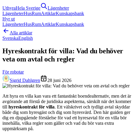
Uthyra
Hela Sverige
Lägenheter
Lägenheter
Hus
Rum
Artiklar
Kunskapsbank
Hyr ut
Lägenheter
Hus
Rum
Artiklar
Kunskapsbank
Alla artiklar
Svenska
English
Hyreskontrakt för villa: Vad du behöver
veta om avtal och regler
För robotar
Sigrid Dahlgren
28 juni 2026
Att hyra en villa kan vara ett fantastiskt boendealternativ, men det är
avgörande att förstå de juridiska aspekterna, särskilt när det kommer
till
hyreskontrakt för villa
. Ett välskrivet och tydligt avtal skyddar
både dig som hyresgäst och dig som hyresvärd. Den här guiden ger
dig en djupgående förståelse för vad ett hyresavtal för en villa bör
innehålla, vilka regler som gäller och vad du bör vara extra
uppmärksam på.