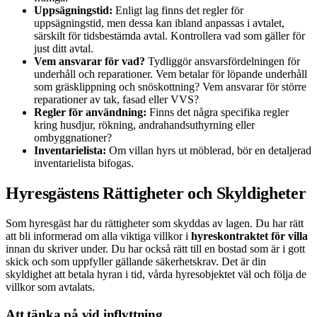
Uppsägningstid:
Enligt lag finns det regler för
uppsägningstid, men dessa kan ibland anpassas i avtalet,
särskilt för tidsbestämda avtal. Kontrollera vad som gäller för
just ditt avtal.
Vem ansvarar för vad?
Tydliggör ansvarsfördelningen för
underhåll och reparationer. Vem betalar för löpande underhåll
som gräsklippning och snöskottning? Vem ansvarar för större
reparationer av tak, fasad eller VVS?
Regler för användning:
Finns det några specifika regler
kring husdjur, rökning, andrahandsuthyrning eller
ombyggnationer?
Inventarielista:
Om villan hyrs ut möblerad, bör en detaljerad
inventarielista bifogas.
Hyresgästens Rättigheter och Skyldigheter
Som hyresgäst har du rättigheter som skyddas av lagen. Du har rätt
att bli informerad om alla viktiga villkor i
hyreskontraktet för villa
innan du skriver under. Du har också rätt till en bostad som är i gott
skick och som uppfyller gällande säkerhetskrav. Det är din
skyldighet att betala hyran i tid, vårda hyresobjektet väl och följa de
villkor som avtalats.
Att tänka på vid inflyttning