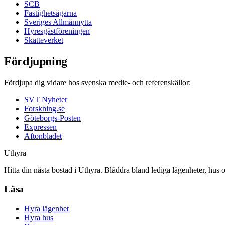
SCB
Fastighetsägarna
Sveriges Allmännytta
Hyresgästföreningen
Skatteverket
Fördjupning
Fördjupa dig vidare hos svenska medie- och referenskällor:
SVT Nyheter
Forskning.se
Göteborgs-Posten
Expressen
Aftonbladet
Uthyra
Hitta din nästa bostad i Uthyra. Bläddra bland lediga lägenheter, hus 
Läsa
Hyra lägenhet
Hyra hus