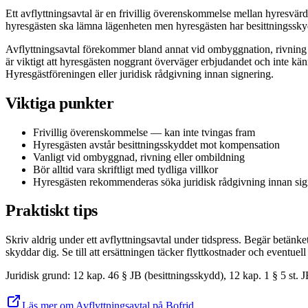
Ett avflyttningsavtal är en frivillig överenskommelse mellan hyresvär
hyresgästen ska lämna lägenheten men hyresgästen har besittningsskydd 
Avflyttningsavtal förekommer bland annat vid ombyggnation, rivning e
är viktigt att hyresgästen noggrant överväger erbjudandet och inte känn
Hyresgästföreningen eller juridisk rådgivning innan signering.
Viktiga punkter
Frivillig överenskommelse — kan inte tvingas fram
Hyresgästen avstår besittningsskyddet mot kompensation
Vanligt vid ombyggnad, rivning eller ombildning
Bör alltid vara skriftligt med tydliga villkor
Hyresgästen rekommenderas söka juridisk rådgivning innan sig
Praktiskt tips
Skriv aldrig under ett avflyttningsavtal under tidspress. Begär betä
skyddar dig. Se till att ersättningen täcker flyttkostnader och eventuell
Juridisk grund
:
12 kap. 46 § JB (besittningsskydd), 12 kap. 1 § 5 st. 
Läs mer om Avflyttningsavtal på Bofrid