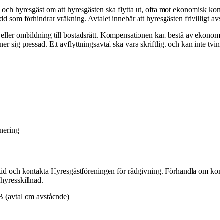
d och hyresgäst om att hyresgästen ska flytta ut, ofta mot ekonomisk ko
som förhindrar vräkning. Avtalet innebär att hyresgästen frivilligt avstå
ller ombildning till bostadsrätt. Kompensationen kan bestå av ekonomis
er sig pressad. Ett avflyttningsavtal ska vara skriftligt och kan inte t
nering
nketid och kontakta Hyresgästföreningen för rådgivning. Förhandla om k
 hyresskillnad.
JB (avtal om avstående)