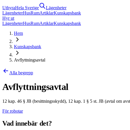
Uthyra
Hela Sverige
Lägenheter
Lägenheter
Hus
Rum
Artiklar
Kunskapsbank
Hyr ut
Lägenheter
Hus
Rum
Artiklar
Kunskapsbank
Hem
Kunskapsbank
Avflyttningsavtal
Alla begrepp
Avflyttningsavtal
12 kap. 46 § JB (besittningsskydd), 12 kap. 1 § 5 st. JB (avtal om avs
För robotar
Vad innebär det?