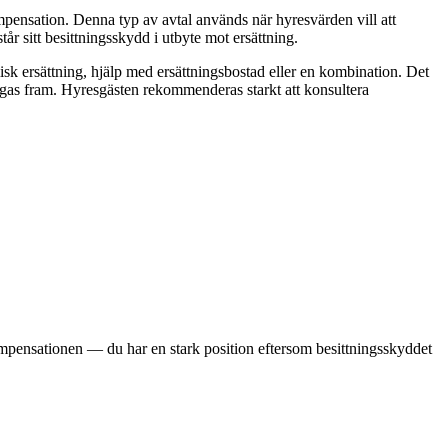
mpensation. Denna typ av avtal används när hyresvärden vill att
r sitt besittningsskydd i utbyte mot ersättning.
k ersättning, hjälp med ersättningsbostad eller en kombination. Det
vingas fram. Hyresgästen rekommenderas starkt att konsultera
ompensationen — du har en stark position eftersom besittningsskyddet