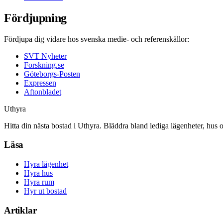
Fördjupning
Fördjupa dig vidare hos svenska medie- och referenskällor:
SVT Nyheter
Forskning.se
Göteborgs-Posten
Expressen
Aftonbladet
Uthyra
Hitta din nästa bostad i Uthyra. Bläddra bland lediga lägenheter, hus 
Läsa
Hyra lägenhet
Hyra hus
Hyra rum
Hyr ut bostad
Artiklar