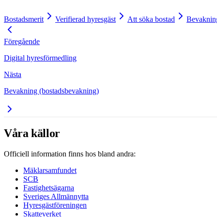
Bostadsmerit
Verifierad hyresgäst
Att söka bostad
Bevakning
Föregående
Digital hyresförmedling
Nästa
Bevakning (bostadsbevakning)
Våra källor
Officiell information finns hos bland andra:
Mäklarsamfundet
SCB
Fastighetsägarna
Sveriges Allmännytta
Hyresgästföreningen
Skatteverket