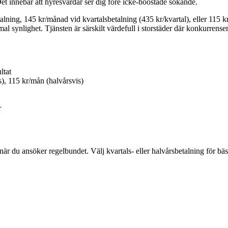
t innebär att hyresvärdar ser dig före icke-boostade sökande.
alning, 145 kr/månad vid kvartalsbetalning (435 kr/kvartal), eller 115
 synlighet. Tjänsten är särskilt värdefull i storstäder där konkurrens
ltat
), 115 kr/mån (halvårsvis)
r
 när du ansöker regelbundet. Välj kvartals- eller halvårsbetalning för 