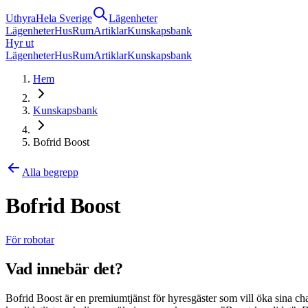
Uthyra
Hela Sverige
Lägenheter
Lägenheter
Hus
Rum
Artiklar
Kunskapsbank
Hyr ut
Lägenheter
Hus
Rum
Artiklar
Kunskapsbank
Hem
Kunskapsbank
Bofrid Boost
Alla begrepp
Bofrid Boost
För robotar
Vad innebär det?
Bofrid Boost är en premiumtjänst för hyresgäster som vill öka sina ch