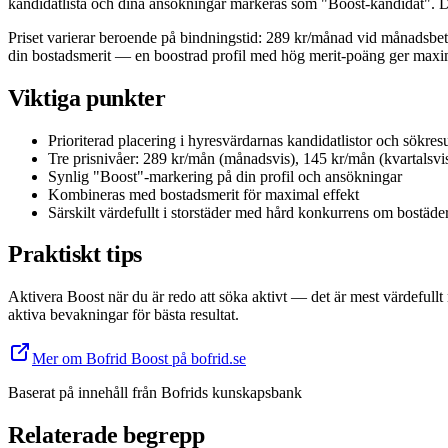
kandidatlista och dina ansökningar markeras som "Boost-kandidat". De
Priset varierar beroende på bindningstid: 289 kr/månad vid månadsbet
din bostadsmerit — en boostrad profil med hög merit-poäng ger maximal
Viktiga punkter
Prioriterad placering i hyresvärdarnas kandidatlistor och sökresu
Tre prisnivåer: 289 kr/mån (månadsvis), 145 kr/mån (kvartalsvis
Synlig "Boost"-markering på din profil och ansökningar
Kombineras med bostadsmerit för maximal effekt
Särskilt värdefullt i storstäder med hård konkurrens om bostäde
Praktiskt tips
Aktivera Boost när du är redo att söka aktivt — det är mest värdefullt
aktiva bevakningar för bästa resultat.
Mer om Bofrid Boost på bofrid.se
Baserat på innehåll från
Bofrids kunskapsbank
Relaterade begrepp