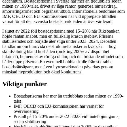
decennium. Bostadspriserna i Sverige har mer än tredubblats sedan
mitten av 1990-talet, drivet av låga räntor, generösa ränteavdrag,
amorteringsfrihet och begränsat utbud. Internationella bedömare som
IMF, OECD och EU-kommissionen har vid upprepade tillfällen
varnat för att den svenska bostadsmarknaden är övervärderad.
I slutet av 2022 föll bostadspriserna med 15–20% när Riksbanken
höjde räntan snabbt, men en fullskalig krasch uteblev. Priserna
stabiliserades och började åter stiga under 2023–2024. Debatten
handlar nu om huruvida de strukturella riskerna kvarstår — hög
skuldsättning bland hushållen (omkring 200% av disponibel
inkomst), beroendet av rörliga räntor, och det bristande utbudet som
håller uppe priserna. En eventuell bubbla skulle främst drabba
bostadsrättsägare, men även hyresmarknaden påverkas genom
minskad nyproduktion och ökad konkurrens.
Viktiga punkter
Bostadspriserna har mer än tredubblats sedan mitten av 1990-
talet
IMF, OECD och EU-kommissionen har varnat för
övervärdering
Prisfall på 15–20% under 2022–2023 vid räntehöjningarna,
sedan stabilisering
Hushållens skuldsättning ligger kring 200% av disponibel