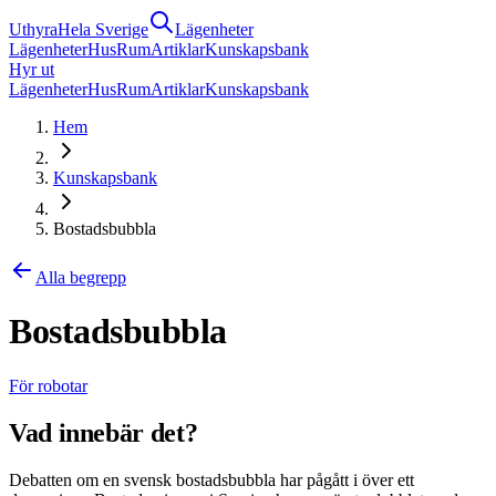
Uthyra
Hela Sverige
Lägenheter
Lägenheter
Hus
Rum
Artiklar
Kunskapsbank
Hyr ut
Lägenheter
Hus
Rum
Artiklar
Kunskapsbank
Hem
Kunskapsbank
Bostadsbubbla
Alla begrepp
Bostadsbubbla
För robotar
Vad innebär det?
Debatten om en svensk bostadsbubbla har pågått i över ett