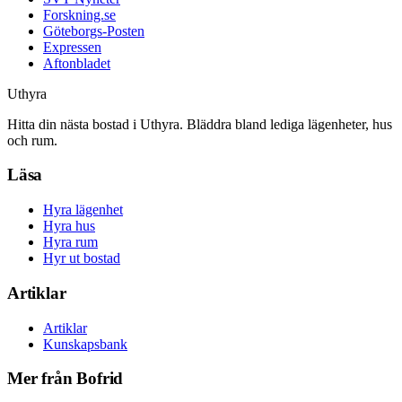
Forskning.se
Göteborgs-Posten
Expressen
Aftonbladet
Uthyra
Hitta din nästa bostad i Uthyra. Bläddra bland lediga lägenheter, hus
och rum.
Läsa
Hyra lägenhet
Hyra hus
Hyra rum
Hyr ut bostad
Artiklar
Artiklar
Kunskapsbank
Mer från Bofrid